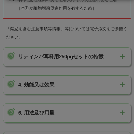
［本剤が細胞増殖促進作用を有するため］
「禁忌を含む注意事項等情報」等については電子添文をご参照く
ださい。
リティンパ耳科用250μgセットの特徴
本剤を用いた鼓膜穿孔治療法は、自家移植片を必要
とせず、侵襲性が低い処置にて鼓膜の閉鎖が行えま
4.
効能又は効果
す。
簡便かつ短時間の処置により外来で行うことが可能
鼓膜穿孔
です。
5.
効能又は効果に関連する注意
6.
用法及び用量
鼓膜穿孔患者における鼓膜閉鎖に対する有効性が示
5.1
鼓膜の穿孔期間、穿孔状態等から、穿孔した鼓膜の
されました。
鼓膜用ゼラチンスポンジに100μg/mLトラフェルミン
自然閉鎖が見込まれない患者を本剤の投与対象とす
鼓膜穿孔を有する患者を対象とした本療法の国内第