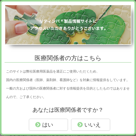
新規会員登録
お問合せ
医療関係者の方はこちら
このサイトは弊社医療用医薬品を適正にご使用いただくため、
製品情報
国内の医療関係者（医師、薬剤師、看護師など）を対象に情報提供をしています。
一般の方および国外の医療関係者に対する情報提供を目的としたものではありませ
トップページ
製品情報
製品の特徴
んので、ご了承ください。
あなたは医療関係者ですか？
2.
禁忌（次の患者には投与しないこと）
2.1
本剤の成分に対し過敏症の既往歴のある患者
はい
いいえ
2.2
耳内に悪性腫瘍のある患者又はその既往歴のある患者