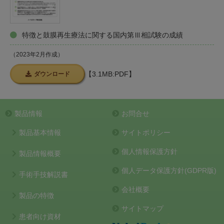
実薬群における鼓膜閉鎖を認めた施術回数毎の割合は、
トニーのU検定）。
1回が77.4%（41耳/53耳）、2回が13.2%（7耳/53
本療法開始前に耳閉感を認めた患者における施術後の耳
気導閾値：
特徴と鼓膜再生療法に関する国内第Ⅲ相試験の成績
耳）、3回が5.7%（3耳/53耳）及び4回が1.9%（1耳/53
※1
閉感の改善率
は、実薬群及びプラセボ群で
音が外耳と中耳を通して内耳へと伝えられることを気導
耳）でした。プラセボ群で鼓膜閉鎖を認めた1耳の施術
（2023年2月作成）
※2
といい、その最小のレベルを気導閾値という。
95.6%（44/46耳）及び11.1%（1/9耳）
であり、実薬
回数は3回でした。
群はプラセボ群に比べて有意に高値でした
骨導閾値：
【3.1MB:PDF】
ダウンロード
安全性（有害事象及び副作用）
（P<0.0001、マン・ホイットニーのU検定）。
音が頭蓋骨と軟部組織の機械振動を通して内耳へと伝え
有害事象（臨床検査値異常を含む）の発現率は
られることを骨導といい、その最小のレベルを骨導閾値
※1患者の回答による
製品情報
お問合せ
65.0%（13/20例）であり、主な有害事象（10%以上）
という。
※2コントロール群のため、10耳未満であるが％表記を示した
は、耳漏35.0%（7例/20例）、鼻咽頭炎15.0%（3例/20
気骨導差：
製品基本情報
サイトポリシー
例）及び喘息10.0%（2例/20例）でした。
気導閾値から骨導閾値を差し引いた値
個人情報保護方針
製品情報概要
副作用の発現率は30.0%（6例/20例）であり、いずれも
個人データ保護方針(GDPR版)
耳漏30.0%（6例/20例）でした。
手術手技解説書
また、重篤な有害事象、中止に至った有害事象及び死亡
会社概要
製品の特徴
に至った有害事象は認められませんでした。
サイトマップ
患者向け資材
試験概要