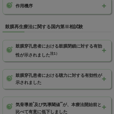
（遺伝子組換え）溶液全量を浸潤させて成形し、鼓膜穿
ること。［17.1.1参照］
Ⅲ相試験の結果、主要評価項目である「観察期16週
作用機序
孔縁の新鮮創化後、鼓膜穿孔部を隙間なく塞ぐように留
5.2
熱傷、放射線治療等により鼓膜が障害されている患
目における鼓膜閉鎖の有無（画像評価委員会判
置する。
注）
本剤は、主に鼓膜の上皮層に存在しているbFGF
受
者で、障害部位から鼓膜の再生が期待されない場合
定）」に基づく鼓膜閉鎖割合は75.0%（95%信頼区
7.
用法及び用量に関連する注意
は、有効性が期待できないため、投与しないこと。
1）
鼓膜再生療法に関する国内第Ⅲ相試験
間：50.9-91.3%）であり、95%信頼区間の下限値が
容体（bFGFR）に作用して
、内皮細胞、線維芽細胞
予め設定された閾値鼓膜閉鎖割合（50.0%）を上回
及びケラチノサイトの増殖や分化を刺激し、上皮下結合
5.3
7.1
外耳道及び中耳内に活動性の炎症、感染症又は耳漏
トラフェルミン（遺伝子組換え）を浸潤させた鼓膜
ったことから、本鼓膜穿孔治療法が有効であると判
組織の迅速な増殖を促すことで穿孔した鼓膜を再生する
を有する患者には、有効性が期待できないため、投
用ゼラチンスポンジは、厚さ5mmとした後に、以下
鼓膜穿孔患者における鼓膜閉鎖に対する有効
断されました。（
こちら
）
与しないこと。
を目安に鼓膜穿孔部の大きさ・形状にあわせて成形
2-4）
と考えられています
。また、鼓膜の血管新生作用
注1）
性が示されました
すること。［14.1.3参照］
鼓膜穿孔患者における聴力に対する有効性が示され
5）
も有しており
、鼓膜への血流量を増加させること
注1）観察期16週目の鼓膜閉鎖割合
ました。
鼓膜穿孔部の大きさ
鼓膜用ゼラチンスポンジの直径
で、障害を受けた鼓膜の三層構造の再生をさらに促進す
鼓膜穿孔を有する患者を対象とした本療法の国内第
鼓膜閉鎖の有無及び鼓膜穿孔の減少率（画像評価委
1/3未満
約3mm
ると推測されています。
鼓膜穿孔患者における聴力に対する有効性が
Ⅲ相試験の結果、観察期4週目及び16週目のいずれ
員会判定、主要・副次評価項目）
1/3以上、2/3未満
約7mm
注）塩基性線維芽細胞成長因子：basic Fibroblast Growth Factor
示されました
も本療法による聴力改善割合は100.0％でした。
2/3以上
約10mm
主要評価項目である「観察期16週目における鼓膜閉鎖
1）Kakigi A et al. J Otorhinolaryngol Relat Spec 2010;
聴力改善の有無（副次評価項目）
（
こちら
）
注2）
7.2
本剤の投与4週間後を目安に鼓膜穿孔の閉鎖の有無
の有無
」に基づく鼓膜閉鎖割合は75.0%（95%信頼
71（Suppl 1）: 67-70
また、気導閾値及び気骨導差は観察期16週目でそれ
「伝音再建後の術後聴力成績判定基準（2010）（日本
を確認し、完全に閉鎖しなかった場合は、必要に応
区間：50.9-91.3%）であり、95%信頼区間の下限値が
*
**
2）Mondain M, Ryan A. Laryngoscope 1993; 103: 312-
気骨導差
及び気導閾値
が、本療法開始前と
ぞれ9.8±8.1dB、6.4±5.6dB低下し、いずれも有意な
注
耳科学会用語委員会）」に準じて定義された聴力改善
じて片耳あたり合計4回まで同様の投与を行うこと
予め設定された閾値鼓膜閉鎖割合（50.0%）を上回った
318
比べて有意に低下しました
差が認められました（いずれもP<0.0001、対応の