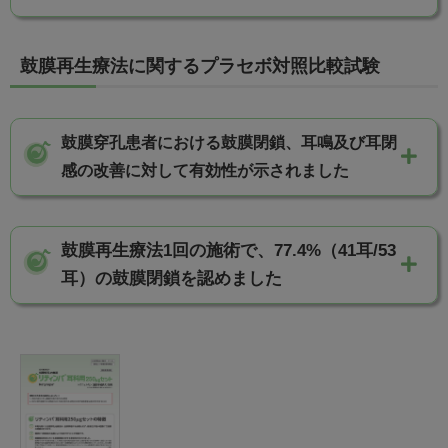
3）
ができる。［17.1.1参照］
ことから、本鼓膜再生療法が有効であると判断しまし
は、観察期4週目及び16週目のいずれも鼓膜穿孔の大
3）DeLapp NW, Dieckman DK. J Invest Dermatol 1990;
*
**
4週目：P=0.0003,16週目：P<0.0001、
4週目：P<0.0001,16週目：
あるt検定）。（
こちら
）
ただし、再投与にあたっては、各投与前に鼓膜、鼓
た。
きさ（グレード）にかかわらず全例〔100%（20/20
94: 777-780
P<0.0001（いずれも対応のあるｔ検定）
重大な副作用としてショック、アナフィラキシーが
鼓膜再生療法に関するプラセボ対照比較試験
室等の状態を確認した上で、穿孔の閉鎖傾向が認め
鼓膜穿孔の減少率（平均値±標準偏差）は、観察期4週
例）、95%信頼区間：83.2-100%〕に認められました。
4）Ledoux D et al. Prog Growth Factor Res 1992; 4:
あらわれることがあります。副作用（10%以上）と
気骨導差及び気導閾値（副次評価項目）
られない等、本剤による鼓膜の閉鎖が見込まれない
目及び16週目でそれぞれ92.5±19.2%及び92.2±19.8%で
107-120
注3）
して耳漏が報告されています。電子添文の副作用の
場合には、他の治療法への切替えを考慮すること。
気骨導差（平均値±標準偏差）は、観察期4週目及び16
した。
5）Mondain M, Ryan A. Am J Otolaryngol 1994; 15:
聴力改善あり：以下のいずれか一つ以上を満たすもの
鼓膜穿孔患者における鼓膜閉鎖、耳鳴及び耳閉
項及び臨床成績の項の安全性の結果をご参照くださ
週目でそれぞれ5.7±3.6dB及び5.3±4.2dBであり、本療
344-350
7.3
両耳の鼓膜穿孔に対して、両耳への同時投与を行っ
注2）画像評価委員会判定
気骨導差15dB以内、治療前後の気導閾値の差15dB以上、治療後気導閾
感の改善に対して有効性が示されました
い。
（
こちら
）
法開始前の11.8±6.9dBからそれぞれ
た場合の有効性及び安全性は確立していない。
値30dB以内
創傷治癒促進作用を有するトラフェルミン（遺伝子
6.1±6.1dB（P=0.0003）及び6.4±5.6dB（P<0.0001）低
鼓膜閉鎖の割合、耳鳴及び耳閉感の改善率
組換え）と創傷治癒に関与する細胞の足場素材とし
下し、いずれも有意な差が認められました（対応のある
鼓膜閉鎖割合は、実薬群及びプラセボ群でそれぞれ
鼓膜再生療法1回の施術で、77.4%（41耳/53
て用いる鼓膜用ゼラチンスポンジを組み合わせまし
t検定）。
98.1%（52/53耳）及び10.0%（1/10耳）であり、実薬
耳）の鼓膜閉鎖を認めました
た。
気導閾値（平均値±標準偏差）は、観察期4週目及び16
群はプラセボ群に比べて有意に高値でした
グレード別鼓膜閉鎖割合、鼓膜閉鎖を認めた施術回
トラフェルミン（遺伝子組換え）を浸潤させた鼓膜
週目でそれぞれ30.1±12.7dB及び29.9±13.3dBであり、
（P<0.0001、マン・ホイットニーのU検定）。
数毎の割合
用ゼラチンスポンジは、複雑な形状の穿孔や大きな
本療法開始前の39.8±16.9dBから、それぞれ
本療法開始前に耳鳴を認めた患者における施術後の耳鳴
穿孔も容易に覆うことができるようにサイズや形状
9.7±8.2dB（P<0.0001）及び9.8±8.1dB（P<0.0001）低
実薬群におけるグレード別の鼓膜閉鎖した耳数は、グレ
※1
の改善率
は、実薬群及びプラセボ群98.0%（50/51
を調製可能です。
下し、いずれも有意な差が認められました（対応のある
ードⅠで9/9耳、グレードⅡで25/25耳、グレードⅢで
耳）及び10.0%（1/10耳）であり、実薬群はプラセボ群
t検定）。
18/19耳でした。
に比べて有意に高値でした（P<0.0001、マン・ホイッ